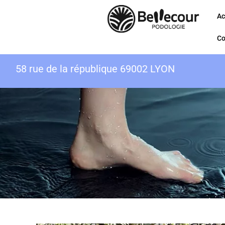
Ac
Co
58 rue de la république 69002 LYON