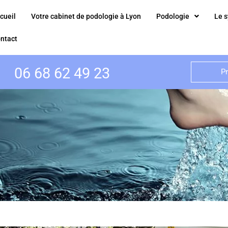
cueil
Votre cabinet de podologie à Lyon
Podologie
Le s
ntact
06 68 62 49 23
P