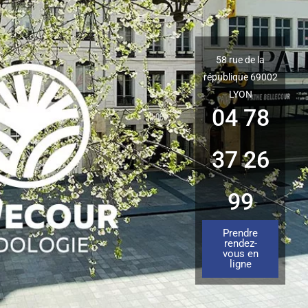
58 rue de la
république 69002
LYON
04 78
37 26
99
Prendre
rendez-
vous en
ligne