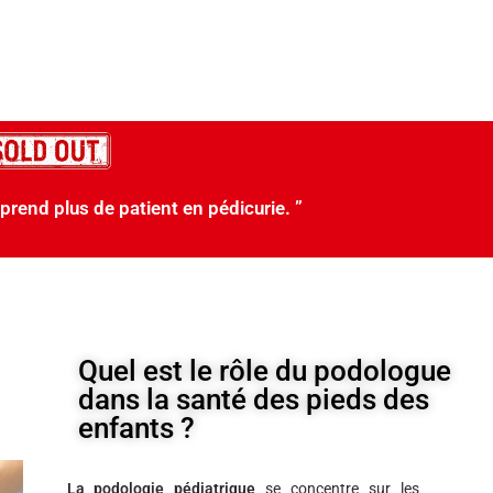
 prend plus de patient en pédicurie. ”
Quel est le rôle du podologue
dans la santé des pieds des
enfants ?
La podologie pédiatrique
se concentre sur les